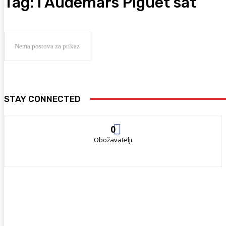
Tag:
i Audemars Piguet sat
Nema postova za prikaz
STAY CONNECTED
0
Obožavatelji