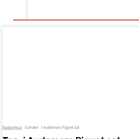
Naslovna
Lokalno
Hercegovina
Sport
Naslovnica
Oznake
I Audemars Piguet sat