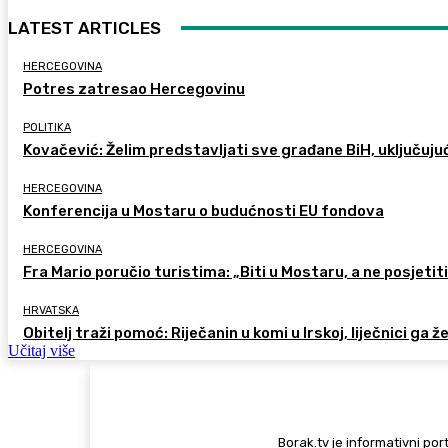
LATEST ARTICLES
HERCEGOVINA
Potres zatresao Hercegovinu
POLITIKA
Kovačević: Želim predstavljati sve građane BiH, uključuju
HERCEGOVINA
Konferencija u Mostaru o budućnosti EU fondova
HERCEGOVINA
Fra Mario poručio turistima: „Biti u Mostaru, a ne posjetiti 
HRVATSKA
Obitelj traži pomoć: Riječanin u komi u Irskoj, liječnici ga ž
Učitaj više
Borak.tv je informativni port