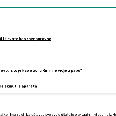
ći i Hrvate kao ravnopravne
ovo, isto je kao otići u Rim i ne vidjeti papu“
ele skinuti s aparata
al koji ima za cilj izvještavati sve svoje čitatelje o aktualnim vijestima iz 