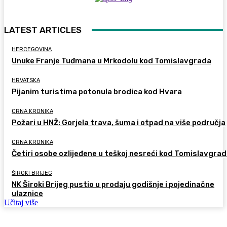
LATEST ARTICLES
HERCEGOVINA
Unuke Franje Tuđmana u Mrkodolu kod Tomislavgrada
HRVATSKA
Pijanim turistima potonula brodica kod Hvara
CRNA KRONIKA
Požari u HNŽ: Gorjela trava, šuma i otpad na više područja
CRNA KRONIKA
Četiri osobe ozlijeđene u teškoj nesreći kod Tomislavgra
ŠIROKI BRIJEG
NK Široki Brijeg pustio u prodaju godišnje i pojedinačne
ulaznice
Učitaj više