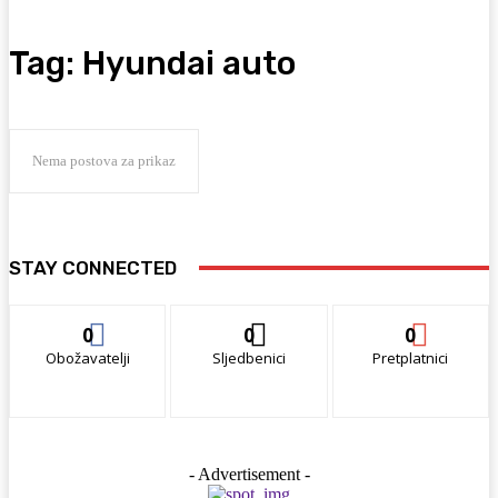
Tag:
Hyundai auto
Nema postova za prikaz
STAY CONNECTED
0
0
0
Obožavatelji
Sljedbenici
Pretplatnici
- Advertisement -