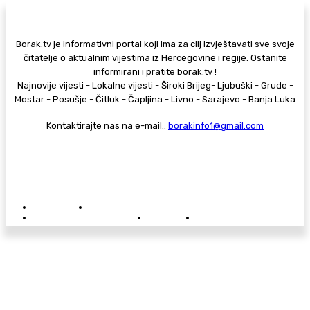
Borak.tv je informativni portal koji ima za cilj izvještavati sve svoje
čitatelje o aktualnim vijestima iz Hercegovine i regije. Ostanite
informirani i pratite borak.tv !
Najnovije vijesti - Lokalne vijesti - Široki Brijeg- Ljubuški - Grude -
Mostar - Posušje - Čitluk - Čapljina - Livno - Sarajevo - Banja Luka
Kontaktirajte nas na e-mail::
borakinfo1@gmail.com
© Copyright - Borak.tv
Privatnost
Pravila anonimnog komentiranja
Oglašavanje na Borak.tv
Donacije
Kontakt