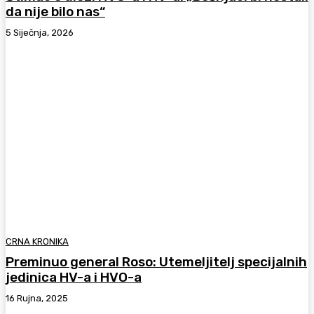
da nije bilo nas“
5 Siječnja, 2026
CRNA KRONIKA
Preminuo general Roso: Utemeljitelj specijalnih
jedinica HV-a i HVO-a
16 Rujna, 2025