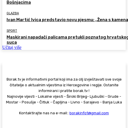
Bošnjacima
GLAZBA
Ivan Martić Ivica predstavio novu pjesmu: „Žena s kamen
SPORT
Maskirani napadači palicama pretukli poznatog hrvatsko
suca
Učitaj više
Borak.tv je informativni portal koji ima za cilj izvještavati sve svoje
čitatelje o aktualnim vijestima iz Hercegovine i regije. Ostanite
informirani i pratite borak.tv !
Najnovije vijesti - Lokalne vijesti - Široki Brijeg- Ljubuški - Grude -
Mostar - Posušje - Čitluk - Čapljina - Livno - Sarajevo - Banja Luka
Kontaktirajte nas na e-mail::
borakinfo1@gmail.com