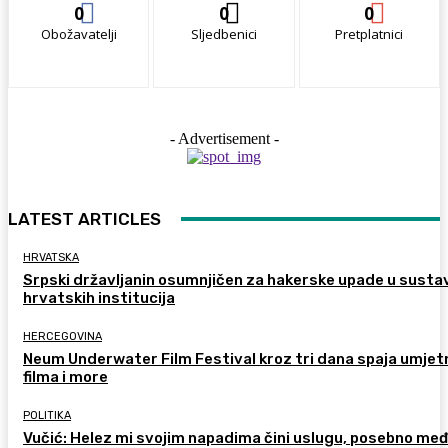
0
0
0
Obožavatelji
Sljedbenici
Pretplatnici
- Advertisement -
LATEST ARTICLES
HRVATSKA
Srpski državljanin osumnjičen za hakerske upade u susta
hrvatskih institucija
HERCEGOVINA
Neum Underwater Film Festival kroz tri dana spaja umje
filma i more
POLITIKA
Vučić: Helez mi svojim napadima čini uslugu, posebno me