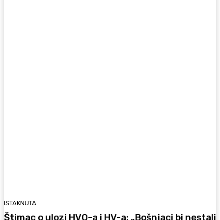
ISTAKNUTA
Štimac o ulozi HVO-a i HV-a: „Bošnjaci bi nestali