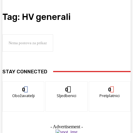
Tag:
HV generali
Nema postova za prikaz
STAY CONNECTED
0
0
0
Obožavatelji
Sljedbenici
Pretplatnici
- Advertisement -