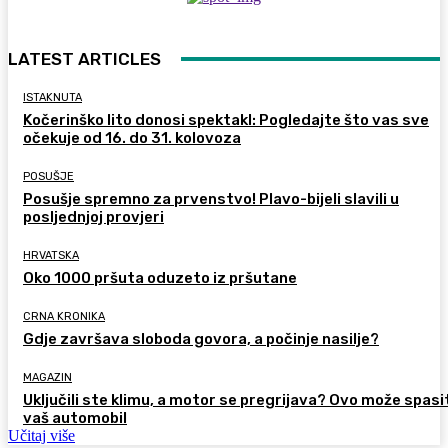
LATEST ARTICLES
ISTAKNUTA
Kočerinško lito donosi spektakl: Pogledajte što vas sve
očekuje od 16. do 31. kolovoza
POSUŠJE
Posušje spremno za prvenstvo! Plavo-bijeli slavili u
posljednjoj provjeri
HRVATSKA
Oko 1000 pršuta oduzeto iz pršutane
CRNA KRONIKA
Gdje završava sloboda govora, a počinje nasilje?
MAGAZIN
Uključili ste klimu, a motor se pregrijava? Ovo može spasi
vaš automobil
Učitaj više