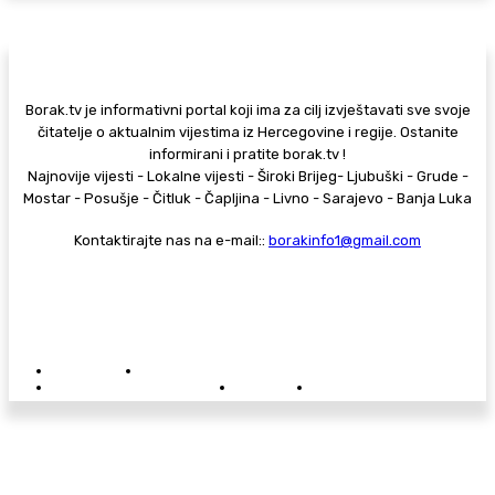
Borak.tv je informativni portal koji ima za cilj izvještavati sve svoje
čitatelje o aktualnim vijestima iz Hercegovine i regije. Ostanite
informirani i pratite borak.tv !
Najnovije vijesti - Lokalne vijesti - Široki Brijeg- Ljubuški - Grude -
Mostar - Posušje - Čitluk - Čapljina - Livno - Sarajevo - Banja Luka
Kontaktirajte nas na e-mail::
borakinfo1@gmail.com
© Copyright - Borak.tv
Privatnost
Pravila anonimnog komentiranja
Oglašavanje na Borak.tv
Donacije
Kontakt