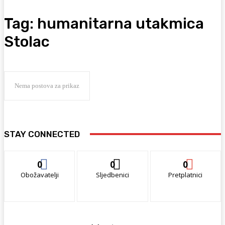
Tag:
humanitarna utakmica
Stolac
Nema postova za prikaz
STAY CONNECTED
0
0
0
Obožavatelji
Sljedbenici
Pretplatnici