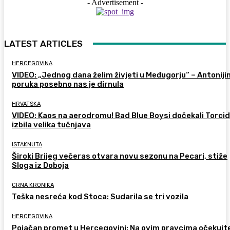
- Advertisement -
LATEST ARTICLES
HERCEGOVINA
VIDEO: „Jednog dana želim živjeti u Međugorju“ – Antoniji
poruka posebno nas je dirnula
HRVATSKA
VIDEO: Kaos na aerodromu! Bad Blue Boysi dočekali Torcid
izbila velika tučnjava
ISTAKNUTA
Široki Brijeg večeras otvara novu sezonu na Pecari, stiže
Sloga iz Doboja
CRNA KRONIKA
Teška nesreća kod Stoca: Sudarila se tri vozila
HERCEGOVINA
Pojačan promet u Hercegovini: Na ovim pravcima očekujt