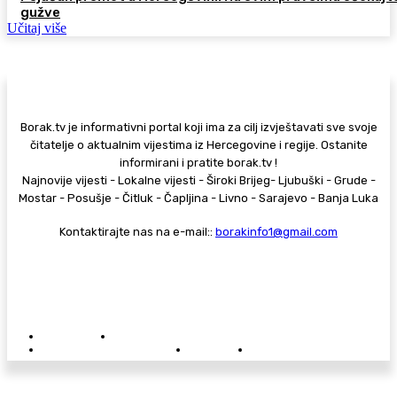
gužve
Učitaj više
Borak.tv je informativni portal koji ima za cilj izvještavati sve svoje
čitatelje o aktualnim vijestima iz Hercegovine i regije. Ostanite
informirani i pratite borak.tv !
Najnovije vijesti - Lokalne vijesti - Široki Brijeg- Ljubuški - Grude -
Mostar - Posušje - Čitluk - Čapljina - Livno - Sarajevo - Banja Luka
Kontaktirajte nas na e-mail::
borakinfo1@gmail.com
© Copyright - Borak.tv
Privatnost
Pravila anonimnog komentiranja
Oglašavanje na Borak.tv
Donacije
Kontakt