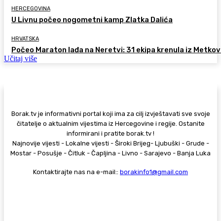
HERCEGOVINA
U Livnu počeo nogometni kamp Zlatka Dalića
HRVATSKA
Počeo Maraton lađa na Neretvi: 31 ekipa krenula iz Metkov
Učitaj više
Borak.tv je informativni portal koji ima za cilj izvještavati sve svoje
čitatelje o aktualnim vijestima iz Hercegovine i regije. Ostanite
informirani i pratite borak.tv !
Najnovije vijesti - Lokalne vijesti - Široki Brijeg- Ljubuški - Grude -
Mostar - Posušje - Čitluk - Čapljina - Livno - Sarajevo - Banja Luka
Kontaktirajte nas na e-mail::
borakinfo1@gmail.com
© Copyright - Borak.tv