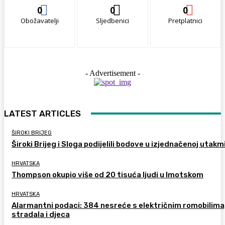
0
0
0
Obožavatelji
Sljedbenici
Pretplatnici
- Advertisement -
LATEST ARTICLES
ŠIROKI BRIJEG
Široki Brijeg i Sloga podijelili bodove u izjednačenoj utakm
HRVATSKA
Thompson okupio više od 20 tisuća ljudi u Imotskom
HRVATSKA
Alarmantni podaci: 384 nesreće s električnim romobilima
stradala i djeca