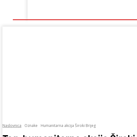
Naslovna
Lokalno
Hercegovina
Sport
Naslovnica
Oznake
Humanitarna akcija Široki Brijeg