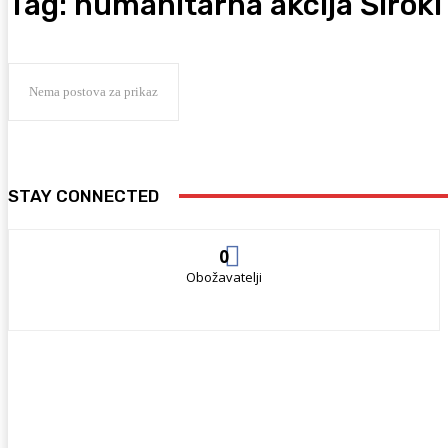
Tag:
humanitarna akcija Široki 
Nema postova za prikaz
STAY CONNECTED
0
Obožavatelji