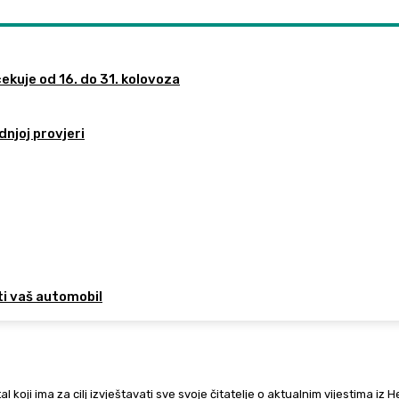
ekuje od 16. do 31. kolovoza
dnjoj provjeri
ti vaš automobil
al koji ima za cilj izvještavati sve svoje čitatelje o aktualnim vijestima iz 