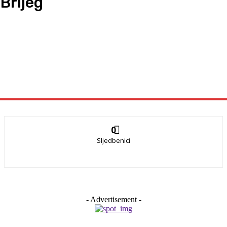
Brijeg
0
Sljedbenici
- Advertisement -