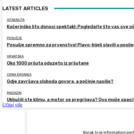
LATEST ARTICLES
ISTAKNUTA
Kočerinško lito donosi spektakl: Pogledajte što vas sve oč
POSUŠJE
Posušje spremno za prvenstvo! Plavo-bijeli slavili u poslje
HRVATSKA
Oko 1000 pršuta oduzeto iz pršutane
CRNA KRONIKA
Gdje završava sloboda govora, a počinje nasilje?
MAGAZIN
Uključili ste klimu, a motor se pregrijava? Ovo može spasi
Učitaj više
Borak.tv je informativni port