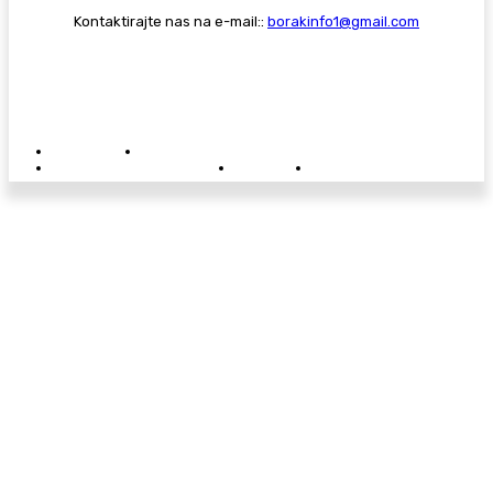
Kontaktirajte nas na e-mail::
borakinfo1@gmail.com
© Copyright - Borak.tv
Privatnost
Pravila anonimnog komentiranja
Oglašavanje na Borak.tv
Donacije
Kontakt