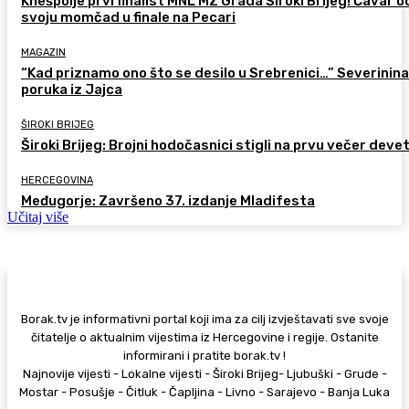
Knešpolje prvi finalist MNL MZ Grada Široki Brijeg! Ćavar 
svoju momčad u finale na Pecari
MAGAZIN
“Kad priznamo ono što se desilo u Srebrenici…” Severinina
poruka iz Jajca
ŠIROKI BRIJEG
Široki Brijeg: Brojni hodočasnici stigli na prvu večer deve
HERCEGOVINA
Međugorje: Završeno 37. izdanje Mladifesta
Učitaj više
Borak.tv je informativni portal koji ima za cilj izvještavati sve svoje
čitatelje o aktualnim vijestima iz Hercegovine i regije. Ostanite
informirani i pratite borak.tv !
Najnovije vijesti - Lokalne vijesti - Široki Brijeg- Ljubuški - Grude -
Mostar - Posušje - Čitluk - Čapljina - Livno - Sarajevo - Banja Luka