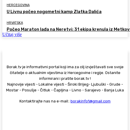
HERCEGOVINA
U Livnu počeo nogometni kamp Zlatka Dalića
HRVATSKA
Počeo Maraton lađa na Neretvi: 31 ekipa krenula iz Metkov
Učitaj više
Borak.tv je informativni portal koji ima za cilj izvještavati sve svoje
čitatelje o aktualnim vijestima iz Hercegovine i regije. Ostanite
informirani i pratite borak.tv !
Najnovije vijesti - Lokalne vijesti - Široki Brijeg- Ljubuški - Grude -
Mostar - Posušje - Čitluk - Čapljina - Livno - Sarajevo - Banja Luka
Kontaktirajte nas na e-mail::
borakinfo1@gmail.com
© Copyright - Borak.tv