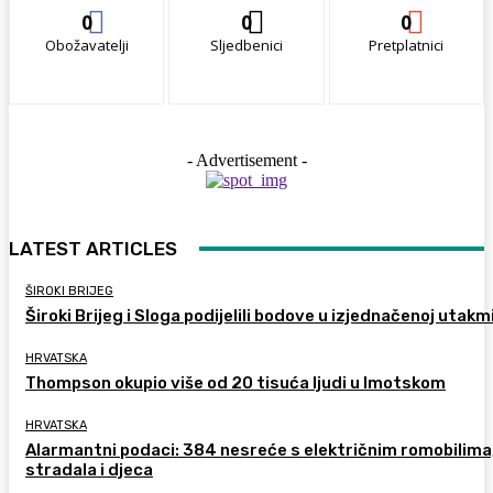
0
0
0
Obožavatelji
Sljedbenici
Pretplatnici
- Advertisement -
LATEST ARTICLES
ŠIROKI BRIJEG
Široki Brijeg i Sloga podijelili bodove u izjednačenoj utakm
HRVATSKA
Thompson okupio više od 20 tisuća ljudi u Imotskom
HRVATSKA
Alarmantni podaci: 384 nesreće s električnim romobilima
stradala i djeca