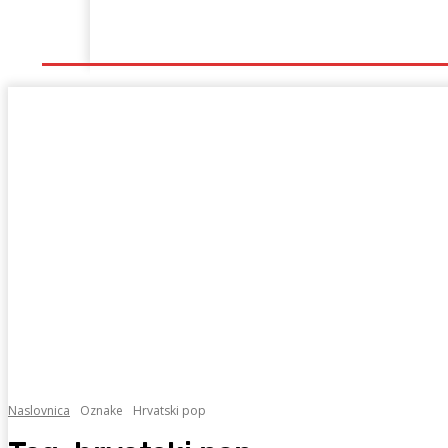
Naslovna
Lokalno
Hercegovina
Sport
Naslovnica
Oznake
Hrvatski pop