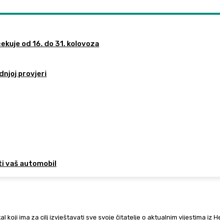
ekuje od 16. do 31. kolovoza
dnjoj provjeri
ti vaš automobil
al koji ima za cilj izvještavati sve svoje čitatelje o aktualnim vijestima iz 