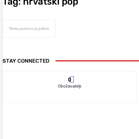
Tag:
hrvatski pop
Nema postova za prikaz
STAY CONNECTED
0
Obožavatelji