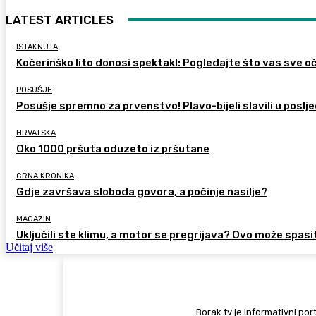
LATEST ARTICLES
ISTAKNUTA
Kočerinško lito donosi spektakl: Pogledajte što vas sve oč
POSUŠJE
Posušje spremno za prvenstvo! Plavo-bijeli slavili u poslje
HRVATSKA
Oko 1000 pršuta oduzeto iz pršutane
CRNA KRONIKA
Gdje završava sloboda govora, a počinje nasilje?
MAGAZIN
Uključili ste klimu, a motor se pregrijava? Ovo može spasi
Učitaj više
Borak.tv je informativni port