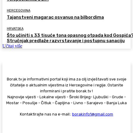
HERCEGOVINA
Tajanstveni magarac osvanuo na bilbordima
HRVATSKA
Što učiniti s 33 tisuće tona opasnog otpada kod Gospića
Stručnjak predlaže razvrstavanje i postupnu sanaciju
Učitaj više
Borak.tv je informativni portal koji ima za cilj izvještavati sve svoje
čitatelje o aktualnim vijestima iz Hercegovine i regije. Ostanite
informirani i pratite borak.tv !
Najnovije vijesti - Lokalne vijesti - Široki Brijeg- Ljubuški - Grude -
Mostar - Posušje - Čitluk - Čapljina - Livno - Sarajevo - Banja Luka
Kontaktirajte nas na e-mail::
borakinfo1@gmail.com