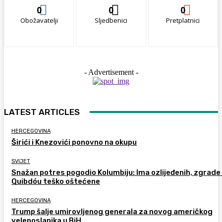
0
0
0
Obožavatelji
Sljedbenici
Pretplatnici
- Advertisement -
LATEST ARTICLES
HERCEGOVINA
Širići i Knezovići ponovno na okupu
SVIJET
Snažan potres pogodio Kolumbiju: Ima ozlijeđenih, zgrade
Quibdóu teško oštećene
HERCEGOVINA
Trump šalje umirovljenog generala za novog američkog
veleposlanika u BiH