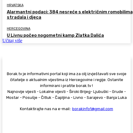
HRVATSKA
Alarmantni podaci: 384 nesreće s električnim romobilima
stradala i djeca
HERCEGOVINA
U Livnu počeo nogometni kamp Zlatka Dalića
Učitaj više
Borak.tv je informativni portal koji ima za cilj izvještavati sve svoje
čitatelje o aktualnim vijestima iz Hercegovine i regije. Ostanite
informirani i pratite borak.tv !
Najnovije vijesti - Lokalne vijesti - Široki Brijeg- Ljubuški - Grude -
Mostar - Posušje - Čitluk - Čapljina - Livno - Sarajevo - Banja Luka
Kontaktirajte nas na e-mail::
borakinfo1@gmail.com