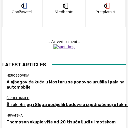
0
0
0
Obožavatelji
Sljedbenici
Pretplatnici
- Advertisement -
LATEST ARTICLES
HERCEGOVINA
Alajbegovića kuća u Mostaru se ponovno urušila i pala na
automobile
ŠIROKI BRIJEG
Široki Brijeg i Sloga podijelili bodove u izjednačenoj utakm
HRVATSKA
Thompson okupio više od 20 tisuća ljudi u Imotskom