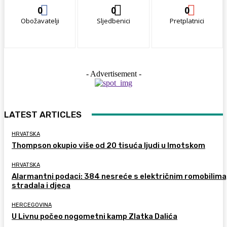
0
0
0
Obožavatelji
Sljedbenici
Pretplatnici
- Advertisement -
LATEST ARTICLES
HRVATSKA
Thompson okupio više od 20 tisuća ljudi u Imotskom
HRVATSKA
Alarmantni podaci: 384 nesreće s električnim romobilima
stradala i djeca
HERCEGOVINA
U Livnu počeo nogometni kamp Zlatka Dalića