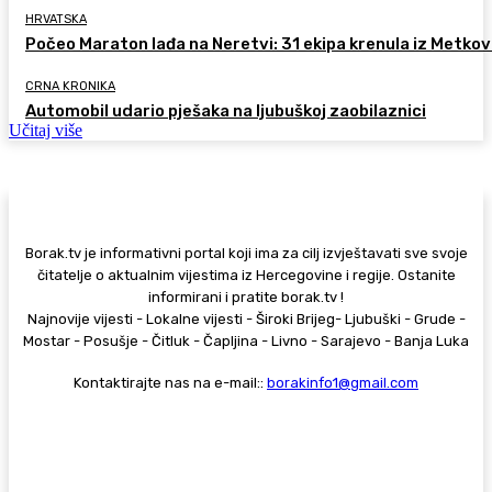
HRVATSKA
Počeo Maraton lađa na Neretvi: 31 ekipa krenula iz Metkov
CRNA KRONIKA
Automobil udario pješaka na ljubuškoj zaobilaznici
Učitaj više
Borak.tv je informativni portal koji ima za cilj izvještavati sve svoje
čitatelje o aktualnim vijestima iz Hercegovine i regije. Ostanite
informirani i pratite borak.tv !
Najnovije vijesti - Lokalne vijesti - Široki Brijeg- Ljubuški - Grude -
Mostar - Posušje - Čitluk - Čapljina - Livno - Sarajevo - Banja Luka
Kontaktirajte nas na e-mail::
borakinfo1@gmail.com
© Copyright - Borak.tv