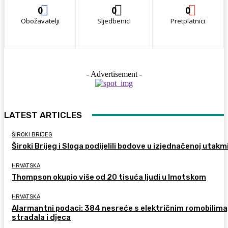
0
0
0
Obožavatelji
Sljedbenici
Pretplatnici
- Advertisement -
LATEST ARTICLES
ŠIROKI BRIJEG
Široki Brijeg i Sloga podijelili bodove u izjednačenoj utakm
HRVATSKA
Thompson okupio više od 20 tisuća ljudi u Imotskom
HRVATSKA
Alarmantni podaci: 384 nesreće s električnim romobilima
stradala i djeca