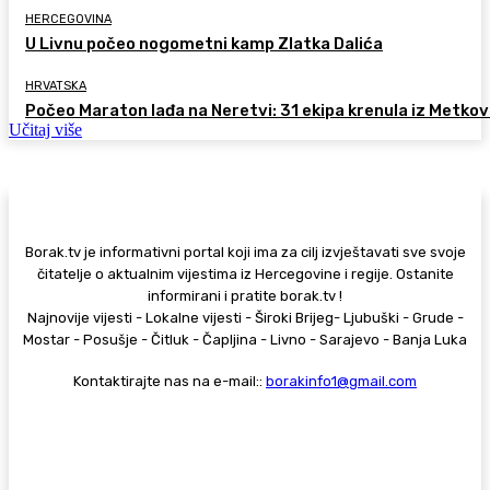
HERCEGOVINA
U Livnu počeo nogometni kamp Zlatka Dalića
HRVATSKA
Počeo Maraton lađa na Neretvi: 31 ekipa krenula iz Metkov
Učitaj više
Borak.tv je informativni portal koji ima za cilj izvještavati sve svoje
čitatelje o aktualnim vijestima iz Hercegovine i regije. Ostanite
informirani i pratite borak.tv !
Najnovije vijesti - Lokalne vijesti - Široki Brijeg- Ljubuški - Grude -
Mostar - Posušje - Čitluk - Čapljina - Livno - Sarajevo - Banja Luka
Kontaktirajte nas na e-mail::
borakinfo1@gmail.com
© Copyright - Borak.tv