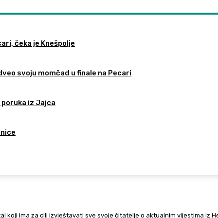
ari, čeka je Knešpolje
odveo svoju momčad u finale na Pecari
 poruka iz Jajca
tnice
al koji ima za cilj izvještavati sve svoje čitatelje o aktualnim vijestima iz 