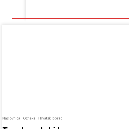
Naslovna
Lokalno
Hercegovina
Sport
Naslovnica
Oznake
Hrvatski borac