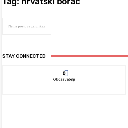
Tag:
hrvatski borac
Nema postova za prikaz
STAY CONNECTED
0
Obožavatelji