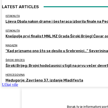
LATEST ARTICLES
ISTAKNUTA
Lijeva Obala nakon drame i šesteraca izborila finale na Pec
ISTAKNUTA
Knešpolje prvi finalist MNL MZ Grada Široki Brijeg! Ćavar 
MAGAZIN
“Kad priznamo ono što se desilo u Srebrenici…” Severinina
ŠIROKI BRIJEG
Široki Brijeg: Brojni hodočasnici stigli na prvu večer deve
HERCEGOVINA
Međugorje: Završeno 37. izdanje Mladifesta
Učitaj više
Borak.tv je informativni port