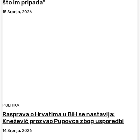
što im pripada”
15 Srpnja, 2026
POLITIKA
Rasprava o Hrvatima u BiH se nastavlja:
Knežević prozvao Pupovca zbog usporedbi
14 Srpnja, 2026