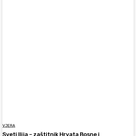
VJERA
Sveti Ilija – zaštitnik Hrvata Bosne i