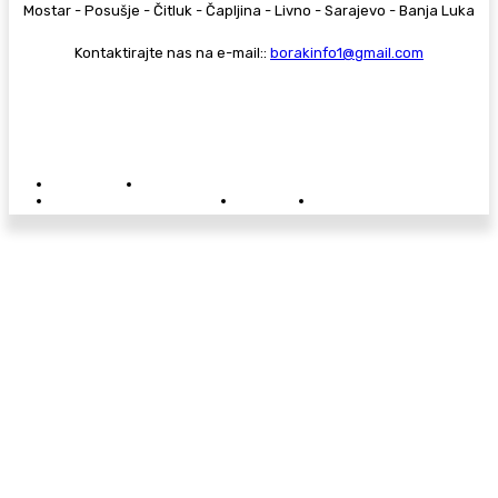
Mostar - Posušje - Čitluk - Čapljina - Livno - Sarajevo - Banja Luka
Kontaktirajte nas na e-mail::
borakinfo1@gmail.com
© Copyright - Borak.tv
Privatnost
Pravila anonimnog komentiranja
Oglašavanje na Borak.tv
Donacije
Kontakt