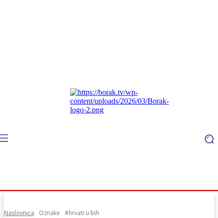
Naslovnica
Oznake
#hrvati u bih