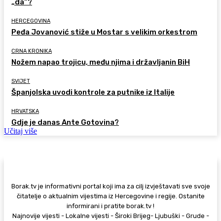
„da“?
HERCEGOVINA
Peđa Jovanović stiže u Mostar s velikim orkestrom
CRNA KRONIKA
Nožem napao trojicu, među njima i državljanin BiH
SVIJET
Španjolska uvodi kontrole za putnike iz Italije
HRVATSKA
Gdje je danas Ante Gotovina?
Učitaj više
Borak.tv je informativni portal koji ima za cilj izvještavati sve svoje
čitatelje o aktualnim vijestima iz Hercegovine i regije. Ostanite
informirani i pratite borak.tv !
Najnovije vijesti - Lokalne vijesti - Široki Brijeg- Ljubuški - Grude -