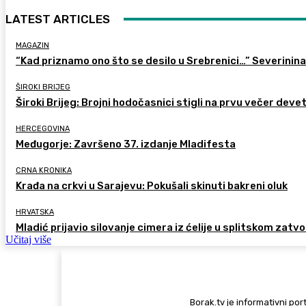
LATEST ARTICLES
MAGAZIN
“Kad priznamo ono što se desilo u Srebrenici…” Severinina
ŠIROKI BRIJEG
Široki Brijeg: Brojni hodočasnici stigli na prvu večer deve
HERCEGOVINA
Međugorje: Završeno 37. izdanje Mladifesta
CRNA KRONIKA
Krađa na crkvi u Sarajevu: Pokušali skinuti bakreni oluk
HRVATSKA
Mladić prijavio silovanje cimera iz ćelije u splitskom zatv
Učitaj više
Borak.tv je informativni port