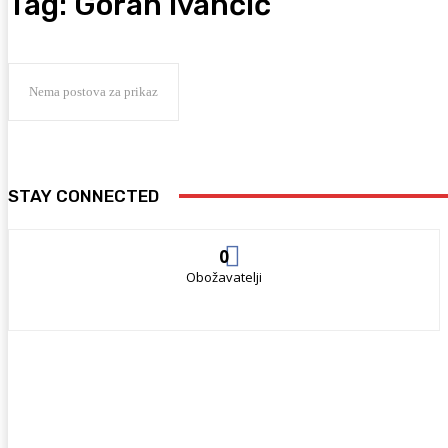
Tag:
Goran Ivančić
Nema postova za prikaz
STAY CONNECTED
0
Obožavatelji