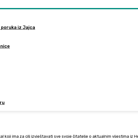
 poruka iz Jajca
tnice
oru
al koji ima za cilj izvještavati sve svoje čitatelje o aktualnim vijestima iz 