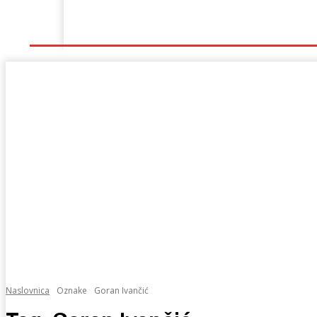
Naslovna
Lokalno
Hercegovina
Sport
Naslovnica
Oznake
Goran Ivančić