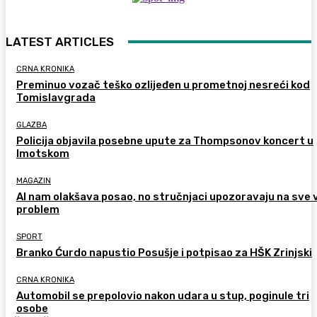
LATEST ARTICLES
CRNA KRONIKA
Preminuo vozač teško ozlijeđen u prometnoj nesreći kod
Tomislavgrada
GLAZBA
Policija objavila posebne upute za Thompsonov koncert u
Imotskom
MAGAZIN
AI nam olakšava posao, no stručnjaci upozoravaju na sve 
problem
SPORT
Branko Ćurdo napustio Posušje i potpisao za HŠK Zrinjski
CRNA KRONIKA
Automobil se prepolovio nakon udara u stup, poginule tri
osobe