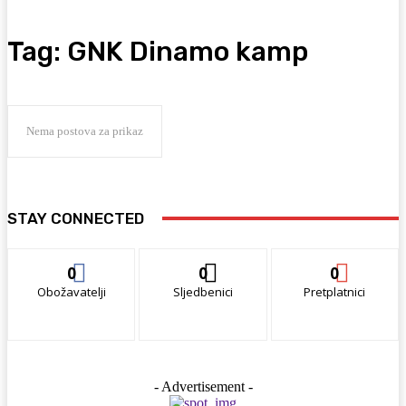
Tag:
GNK Dinamo kamp
Nema postova za prikaz
STAY CONNECTED
0
0
0
Obožavatelji
Sljedbenici
Pretplatnici
- Advertisement -