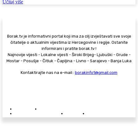
Učitaj više
Borak.tv je informativni portal koji ima za cilj izvještavati sve svoje
čitatelje o aktualnim vijestima iz Hercegovine i regije. Ostanite
informirani i pratite borak.tv !
Najnovije vijesti - Lokalne vijesti - Široki Brijeg- Ljubuški - Grude -
Mostar - Posušje - Čitluk - Čapljina - Livno - Sarajevo - Banja Luka
Kontaktirajte nas na e-mail::
borakinfo1@gmail.com
© Copyright - Borak.tv
Privatnost
Pravila anonimnog komentiranja
Oglašavanje na Borak.tv
Donacije
Kontakt