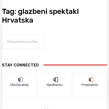
Tag:
glazbeni spektakl
Hrvatska
Nema postova za prikaz
STAY CONNECTED
0
0
0
Obožavatelji
Sljedbenici
Pretplatnici