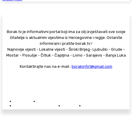
Borak.tv je informativni portal koji ima za cilj izvještavati sve svoje
čitatelje o aktualnim vijestima iz Hercegovine i regije. Ostanite
informirani i pratite borak.tv !
Najnovije vijesti - Lokalne vijesti - Široki Brijeg- Ljubuški - Grude -
Mostar - Posušje - Čitluk - Čapljina - Livno - Sarajevo - Banja Luka
Kontaktirajte nas na e-mail::
borakinfo1@gmail.com
© Copyright - Borak.tv
Privatnost
Pravila anonimnog komentiranja
Oglašavanje na Borak.tv
Donacije
Kontakt