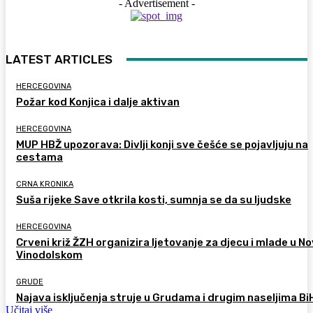
- Advertisement -
LATEST ARTICLES
HERCEGOVINA
Požar kod Konjica i dalje aktivan
HERCEGOVINA
MUP HBŽ upozorava: Divlji konji sve češće se pojavljuju na
cestama
CRNA KRONIKA
Suša rijeke Save otkrila kosti, sumnja se da su ljudske
HERCEGOVINA
Crveni križ ŽZH organizira ljetovanje za djecu i mlade u 
Vinodolskom
GRUDE
Najava isključenja struje u Grudama i drugim naseljima Bi
Učitaj više