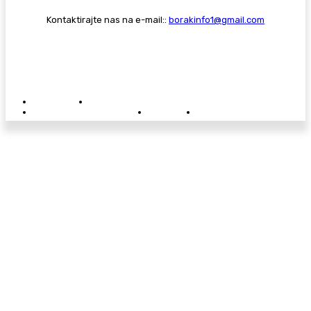
Kontaktirajte nas na e-mail::
borakinfo1@gmail.com
© Copyright - Borak.tv
Privatnost
Pravila anonimnog komentiranja
Oglašavanje na Borak.tv
Donacije
Kontakt