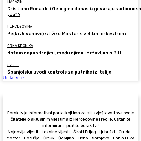
MAGAZIN
Cristiano Ronaldo i Georgina danas izgovaraju sudbonos
„da“?
HERCEGOVINA
Peđa Jovanović stiže u Mostar s velikim orkestrom
CRNA KRONIKA
Nožem napao trojicu, među njima i državljanin BiH
SVIJET
Španjolska uvodi kontrole za putnike iz Italije
Učitaj više
Borak.tv je informativni portal koji ima za cilj izvještavati sve svoje
čitatelje o aktualnim vijestima iz Hercegovine i regije. Ostanite
informirani i pratite borak.tv !
Najnovije vijesti - Lokalne vijesti - Široki Brijeg- Ljubuški - Grude -
Mostar - Posušje - Čitluk - Čapljina - Livno - Sarajevo - Banja Luka