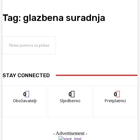
Tag:
glazbena suradnja
Nema postova za prikaz
STAY CONNECTED
0
0
0
Obožavatelji
Sljedbenici
Pretplatnici
- Advertisement -