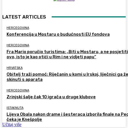
LATEST ARTICLES
HERCEGOVINA
Konferencija u Mostaru o budućnosti EU fondova
HERCEGOVINA
Fra Mario poručio turistima: „Biti u Mostaru, a ne posjetiti
ovo, isto je kao otići u Rim i ne vidjeti papu“
HRVATSKA
Obitelj traži pomoć: Riječanin u komi u Irskoj, liječnici ga ž
skinuti s aparata
HERCEGOVINA
Zrinjski šalje čak 10 igrača u druge klubove
ISTAKNUTA
Lijeva Obala nakon drame i šesteraca izborila finale na Pec
čeka je Knešpolje
Učitaj više