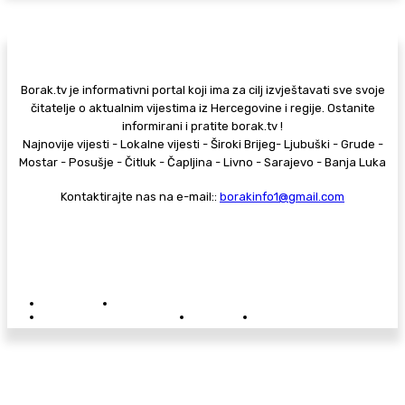
Borak.tv je informativni portal koji ima za cilj izvještavati sve svoje
čitatelje o aktualnim vijestima iz Hercegovine i regije. Ostanite
informirani i pratite borak.tv !
Najnovije vijesti - Lokalne vijesti - Široki Brijeg- Ljubuški - Grude -
Mostar - Posušje - Čitluk - Čapljina - Livno - Sarajevo - Banja Luka
Kontaktirajte nas na e-mail::
borakinfo1@gmail.com
© Copyright - Borak.tv
Privatnost
Pravila anonimnog komentiranja
Oglašavanje na Borak.tv
Donacije
Kontakt