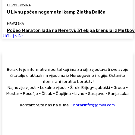
HERCEGOVINA
U Livnu počeo nogometni kamp Zlatka Dalića
HRVATSKA
Počeo Maraton lađa na Neretvi: 31 ekipa krenula iz Metkov
Učitaj više
Borak.tv je informativni portal koji ima za cilj izvještavati sve svoje
čitatelje o aktualnim vijestima iz Hercegovine i regije. Ostanite
informirani i pratite borak.tv !
Najnovije vijesti - Lokalne vijesti - Široki Brijeg- Ljubuški - Grude -
Mostar - Posušje - Čitluk - Čapljina - Livno - Sarajevo - Banja Luka
Kontaktirajte nas na e-mail::
borakinfo1@gmail.com
© Copyright - Borak.tv