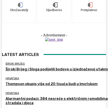
0
0
0
Obožavatelji
Sljedbenici
Pretplatnici
- Advertisement -
LATEST ARTICLES
ŠIROKI BRIJEG
Široki Brijeg i Sloga podijelili bodove u izjednačenoj utakm
HRVATSKA
Thompson okupio više od 20 tisuća ljudi u Imotskom
HRVATSKA
Alarmantni podaci: 384 nesreće s električnim romobilima
stradala i djeca