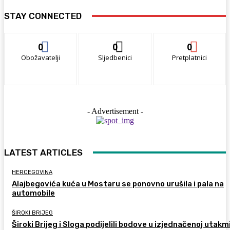
STAY CONNECTED
0
0
0
Obožavatelji
Sljedbenici
Pretplatnici
- Advertisement -
LATEST ARTICLES
HERCEGOVINA
Alajbegovića kuća u Mostaru se ponovno urušila i pala na
automobile
ŠIROKI BRIJEG
Široki Brijeg i Sloga podijelili bodove u izjednačenoj utakm