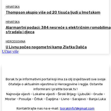
HRVATSKA
Thompson okupio više od 20 tisuća ljudi u Imotskom
HRVATSKA
Alarmantni podaci: 384 nesreće s električnim romobilima
stradala i djeca
HERCEGOVINA
U Livnu počeo nogometni kamp Zlatka Dalića
Učitaj više
Borak.tv je informativni portal koji ima za cilj izvještavati sve svoje
čitatelje o aktualnim vijestima iz Hercegovine i regije. Ostanite
informirani i pratite borak.tv !
Najnovije vijesti - Lokalne vijesti - Široki Brijeg- Ljubuški - Grude -
Mostar - Posušje - Čitluk - Čapljina - Livno - Sarajevo - Banja Luka
Kontaktirajte nas na e-mail::
borakinfo1@gmail.com