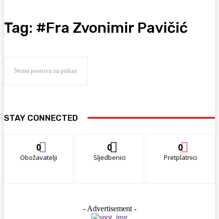
Tag:
#Fra Zvonimir Pavičić
Nema postova za prikaz
STAY CONNECTED
0
0
0
Obožavatelji
Sljedbenici
Pretplatnici
- Advertisement -