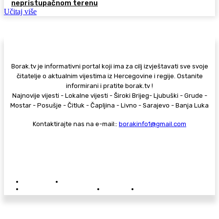
nepristupačnom terenu
Učitaj više
Borak.tv je informativni portal koji ima za cilj izvještavati sve svoje
čitatelje o aktualnim vijestima iz Hercegovine i regije. Ostanite
informirani i pratite borak.tv !
Najnovije vijesti - Lokalne vijesti - Široki Brijeg- Ljubuški - Grude -
Mostar - Posušje - Čitluk - Čapljina - Livno - Sarajevo - Banja Luka
Kontaktirajte nas na e-mail::
borakinfo1@gmail.com
© Copyright - Borak.tv
Privatnost
Pravila anonimnog komentiranja
Oglašavanje na Borak.tv
Donacije
Kontakt