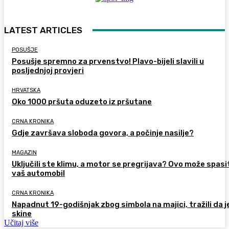
LATEST ARTICLES
POSUŠJE
Posušje spremno za prvenstvo! Plavo-bijeli slavili u
posljednjoj provjeri
HRVATSKA
Oko 1000 pršuta oduzeto iz pršutane
CRNA KRONIKA
Gdje završava sloboda govora, a počinje nasilje?
MAGAZIN
Uključili ste klimu, a motor se pregrijava? Ovo može spasi
vaš automobil
CRNA KRONIKA
Napadnut 19-godišnjak zbog simbola na majici, tražili da j
skine
Učitaj više