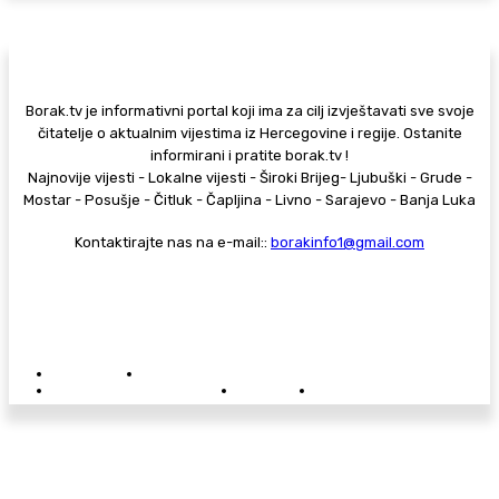
Borak.tv je informativni portal koji ima za cilj izvještavati sve svoje
čitatelje o aktualnim vijestima iz Hercegovine i regije. Ostanite
informirani i pratite borak.tv !
Najnovije vijesti - Lokalne vijesti - Široki Brijeg- Ljubuški - Grude -
Mostar - Posušje - Čitluk - Čapljina - Livno - Sarajevo - Banja Luka
Kontaktirajte nas na e-mail::
borakinfo1@gmail.com
© Copyright - Borak.tv
Privatnost
Pravila anonimnog komentiranja
Oglašavanje na Borak.tv
Donacije
Kontakt