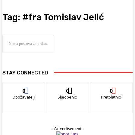
Tag:
#fra Tomislav Jelić
Nema postova za prikaz
STAY CONNECTED
0
0
0
Obožavatelji
Sljedbenici
Pretplatnici
- Advertisement -