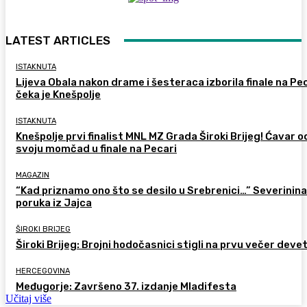
LATEST ARTICLES
ISTAKNUTA
Lijeva Obala nakon drame i šesteraca izborila finale na Pec
čeka je Knešpolje
ISTAKNUTA
Knešpolje prvi finalist MNL MZ Grada Široki Brijeg! Ćavar 
svoju momčad u finale na Pecari
MAGAZIN
“Kad priznamo ono što se desilo u Srebrenici…” Severinina
poruka iz Jajca
ŠIROKI BRIJEG
Široki Brijeg: Brojni hodočasnici stigli na prvu večer deve
HERCEGOVINA
Međugorje: Završeno 37. izdanje Mladifesta
Učitaj više