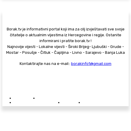
Borak.tv je informativni portal koji ima za cilj izvještavati sve svoje
čitatelje o aktualnim vijestima iz Hercegovine i regije. Ostanite
informirani i pratite borak.tv !
Najnovije vijesti - Lokalne vijesti - Široki Brijeg- Ljubuški - Grude -
Mostar - Posušje - Čitluk - Čapljina - Livno - Sarajevo - Banja Luka
Kontaktirajte nas na e-mail::
borakinfo1@gmail.com
© Copyright - Borak.tv
Privatnost
Pravila anonimnog komentiranja
Oglašavanje na Borak.tv
Donacije
Kontakt