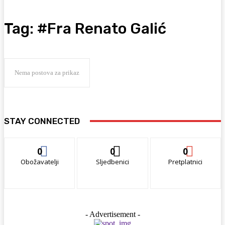
Tag:
#Fra Renato Galić
Nema postova za prikaz
STAY CONNECTED
0
0
0
Obožavatelji
Sljedbenici
Pretplatnici
- Advertisement -