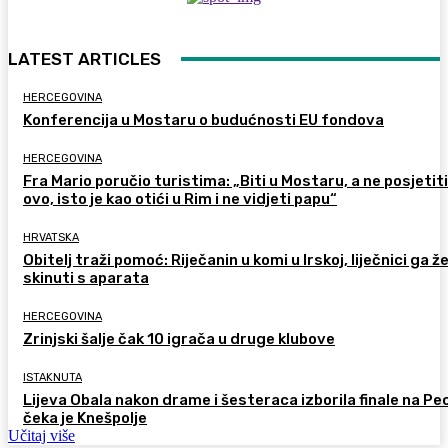
LATEST ARTICLES
HERCEGOVINA
Konferencija u Mostaru o budućnosti EU fondova
HERCEGOVINA
Fra Mario poručio turistima: „Biti u Mostaru, a ne posjetiti
ovo, isto je kao otići u Rim i ne vidjeti papu“
HRVATSKA
Obitelj traži pomoć: Riječanin u komi u Irskoj, liječnici ga ž
skinuti s aparata
HERCEGOVINA
Zrinjski šalje čak 10 igrača u druge klubove
ISTAKNUTA
Lijeva Obala nakon drame i šesteraca izborila finale na Pec
čeka je Knešpolje
Učitaj više