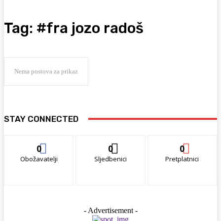
Tag:
#fra jozo radoš
Nema postova za prikaz
STAY CONNECTED
0
0
0
Obožavatelji
Sljedbenici
Pretplatnici
- Advertisement -