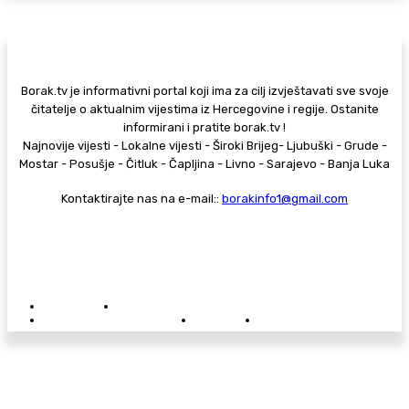
Borak.tv je informativni portal koji ima za cilj izvještavati sve svoje
čitatelje o aktualnim vijestima iz Hercegovine i regije. Ostanite
informirani i pratite borak.tv !
Najnovije vijesti - Lokalne vijesti - Široki Brijeg- Ljubuški - Grude -
Mostar - Posušje - Čitluk - Čapljina - Livno - Sarajevo - Banja Luka
Kontaktirajte nas na e-mail::
borakinfo1@gmail.com
© Copyright - Borak.tv
Privatnost
Pravila anonimnog komentiranja
Oglašavanje na Borak.tv
Donacije
Kontakt