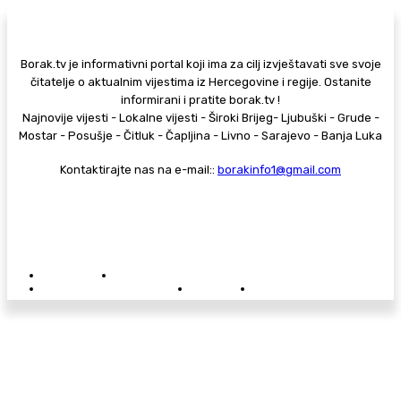
Borak.tv je informativni portal koji ima za cilj izvještavati sve svoje
čitatelje o aktualnim vijestima iz Hercegovine i regije. Ostanite
informirani i pratite borak.tv !
Najnovije vijesti - Lokalne vijesti - Široki Brijeg- Ljubuški - Grude -
Mostar - Posušje - Čitluk - Čapljina - Livno - Sarajevo - Banja Luka
Kontaktirajte nas na e-mail::
borakinfo1@gmail.com
© Copyright - Borak.tv
Privatnost
Pravila anonimnog komentiranja
Oglašavanje na Borak.tv
Donacije
Kontakt