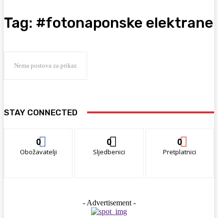
Tag:
#fotonaponske elektrane
Nema postova za prikaz
STAY CONNECTED
0
0
0
Obožavatelji
Sljedbenici
Pretplatnici
- Advertisement -