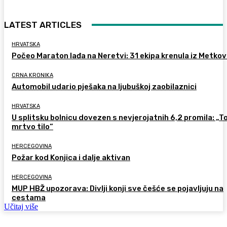
LATEST ARTICLES
HRVATSKA
Počeo Maraton lađa na Neretvi: 31 ekipa krenula iz Metkov
CRNA KRONIKA
Automobil udario pješaka na ljubuškoj zaobilaznici
HRVATSKA
U splitsku bolnicu dovezen s nevjerojatnih 6,2 promila: „To
mrtvo tilo“
HERCEGOVINA
Požar kod Konjica i dalje aktivan
HERCEGOVINA
MUP HBŽ upozorava: Divlji konji sve češće se pojavljuju na
cestama
Učitaj više