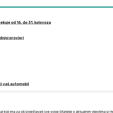
ekuje od 16. do 31. kolovoza
dnjoj provjeri
ti vaš automobil
al koji ima za cilj izvještavati sve svoje čitatelje o aktualnim vijestima iz 