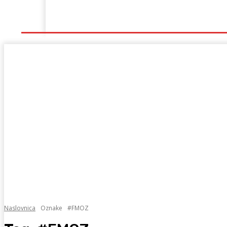
Naslovna
Lokalno
Hercegovina
Sport
Naslovnica
Oznake
#FMOZ