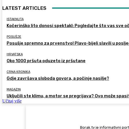
LATEST ARTICLES
ISTAKNUTA
Kočerinško lito donosi spektakl: Pogledajte što vas sve oč
POSUŠJE
Posušje spremno za prvenstvo! Plavo-bijeli slavili u poslje
HRVATSKA
Oko 1000 pršuta oduzeto iz pršutane
CRNA KRONIKA
Gdje završava sloboda govora, a počinje nasilje?
MAGAZIN
Uključili ste klimu, a motor se pregrijava? Ovo može spasi
Učitaj više
Borak.tv je informativni port