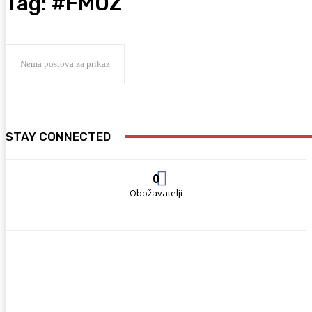
Tag:
#FMOZ
Nema postova za prikaz
STAY CONNECTED
0
Obožavatelji