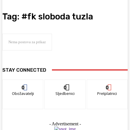
Tag:
#fk sloboda tuzla
Nema postova za prikaz
STAY CONNECTED
0
0
0
Obožavatelji
Sljedbenici
Pretplatnici
- Advertisement -