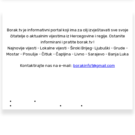
Borak.tv je informativni portal koji ima za cilj izvještavati sve svoje
čitatelje o aktualnim vijestima iz Hercegovine i regije. Ostanite
informirani i pratite borak.tv !
Najnovije vijesti - Lokalne vijesti - Široki Brijeg- Ljubuški - Grude -
Mostar - Posušje - Čitluk - Čapljina - Livno - Sarajevo - Banja Luka
Kontaktirajte nas na e-mail::
borakinfo1@gmail.com
© Copyright - Borak.tv
Privatnost
Pravila anonimnog komentiranja
Oglašavanje na Borak.tv
Donacije
Kontakt