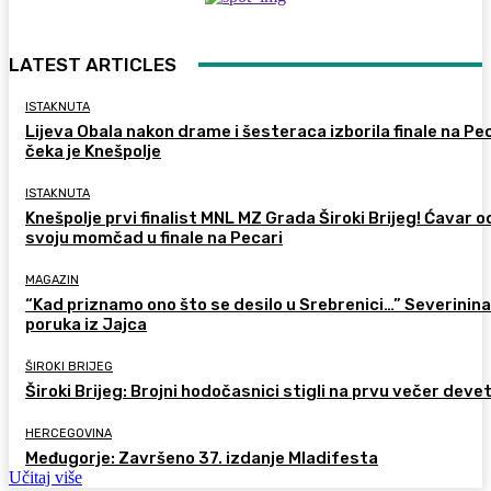
LATEST ARTICLES
ISTAKNUTA
Lijeva Obala nakon drame i šesteraca izborila finale na Pec
čeka je Knešpolje
ISTAKNUTA
Knešpolje prvi finalist MNL MZ Grada Široki Brijeg! Ćavar 
svoju momčad u finale na Pecari
MAGAZIN
“Kad priznamo ono što se desilo u Srebrenici…” Severinina
poruka iz Jajca
ŠIROKI BRIJEG
Široki Brijeg: Brojni hodočasnici stigli na prvu večer deve
HERCEGOVINA
Međugorje: Završeno 37. izdanje Mladifesta
Učitaj više