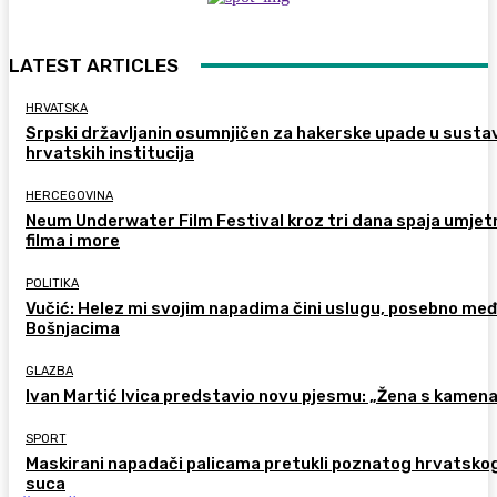
LATEST ARTICLES
HRVATSKA
Srpski državljanin osumnjičen za hakerske upade u susta
hrvatskih institucija
HERCEGOVINA
Neum Underwater Film Festival kroz tri dana spaja umje
filma i more
POLITIKA
Vučić: Helez mi svojim napadima čini uslugu, posebno me
Bošnjacima
GLAZBA
Ivan Martić Ivica predstavio novu pjesmu: „Žena s kamen
SPORT
Maskirani napadači palicama pretukli poznatog hrvatsko
suca