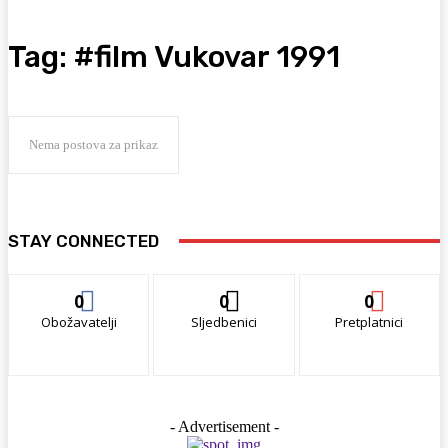
Tag:
#film Vukovar 1991
Nema postova za prikaz
STAY CONNECTED
0
0
0
Obožavatelji
Sljedbenici
Pretplatnici
- Advertisement -