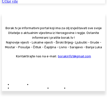
Učitaj više
Borak.tv je informativni portal koji ima za cilj izvještavati sve svoje
čitatelje o aktualnim vijestima iz Hercegovine i regije. Ostanite
informirani i pratite borak.tv !
Najnovije vijesti - Lokalne vijesti - Široki Brijeg- Ljubuški - Grude -
Mostar - Posušje - Čitluk - Čapljina - Livno - Sarajevo - Banja Luka
Kontaktirajte nas na e-mail::
borakinfo1@gmail.com
© Copyright - Borak.tv
Privatnost
Pravila anonimnog komentiranja
Oglašavanje na Borak.tv
Donacije
Kontakt