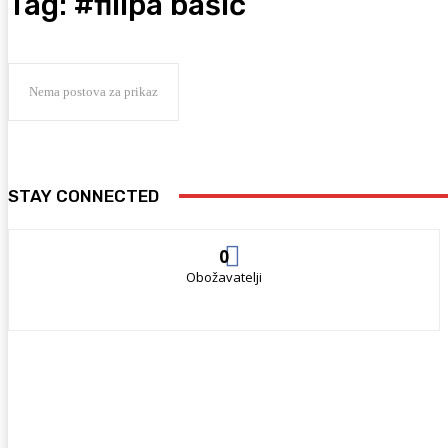
Tag:
#filipa bašić
Nema postova za prikaz
STAY CONNECTED
0
Obožavatelji