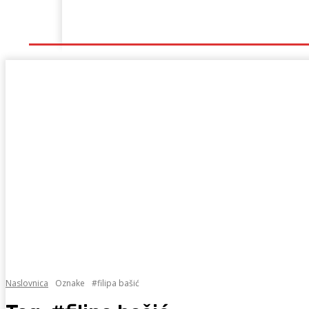
Naslovna
Lokalno
Hercegovina
Sport
Naslovnica
Oznake
#filipa bašić