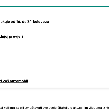
ekuje od 16. do 31. kolovoza
dnjoj provjeri
ti vaš automobil
al koji ima za cilj izvještavati sve svoje čitatelje o aktualnim vijestima iz 