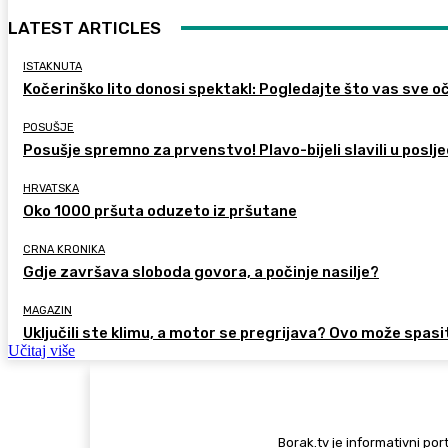
LATEST ARTICLES
ISTAKNUTA
Kočerinško lito donosi spektakl: Pogledajte što vas sve oč
POSUŠJE
Posušje spremno za prvenstvo! Plavo-bijeli slavili u poslje
HRVATSKA
Oko 1000 pršuta oduzeto iz pršutane
CRNA KRONIKA
Gdje završava sloboda govora, a počinje nasilje?
MAGAZIN
Uključili ste klimu, a motor se pregrijava? Ovo može spasi
Učitaj više
Borak.tv je informativni port