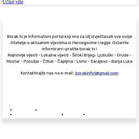
Učitaj više
Borak.tv je informativni portal koji ima za cilj izvještavati sve svoje
čitatelje o aktualnim vijestima iz Hercegovine i regije. Ostanite
informirani i pratite borak.tv !
Najnovije vijesti - Lokalne vijesti - Široki Brijeg- Ljubuški - Grude -
Mostar - Posušje - Čitluk - Čapljina - Livno - Sarajevo - Banja Luka
Kontaktirajte nas na e-mail::
borakinfo1@gmail.com
© Copyright - Borak.tv
Privatnost
Pravila anonimnog komentiranja
Oglašavanje na Borak.tv
Donacije
Kontakt