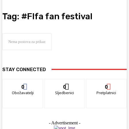
Tag:
#FIfa fan festival
Nema postova za prikaz
STAY CONNECTED
0
0
0
Obožavatelji
Sljedbenici
Pretplatnici
- Advertisement -