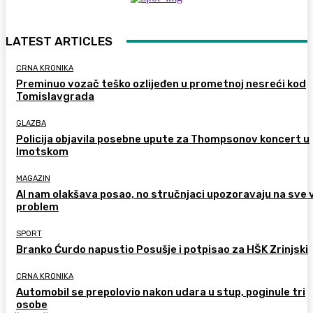
LATEST ARTICLES
CRNA KRONIKA
Preminuo vozač teško ozlijeđen u prometnoj nesreći kod
Tomislavgrada
GLAZBA
Policija objavila posebne upute za Thompsonov koncert u
Imotskom
MAGAZIN
AI nam olakšava posao, no stručnjaci upozoravaju na sve 
problem
SPORT
Branko Ćurdo napustio Posušje i potpisao za HŠK Zrinjski
CRNA KRONIKA
Automobil se prepolovio nakon udara u stup, poginule tri
osobe