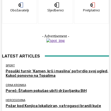
0
0
0
Obožavatelji
Sljedbenici
Pretplatnici
- Advertisement -
LATEST ARTICLES
SPORT
Posuški turnir ‘Kamen, krš i maslina’ potvrdio svoj ugled,
Kukoč ponovno na Topalima
CRNA KRONIKA
Poreč: Štakom pokušao ubiti državljanku BiH
HERCEGOVINA
Požar kod Konjica lokaliziran, vatrogasci branili kuće