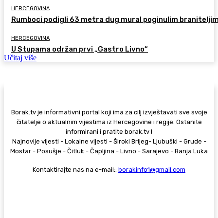
HERCEGOVINA
Rumboci podigli 63 metra dug mural poginulim branitelji
HERCEGOVINA
U Stupama održan prvi „Gastro Livno“
Učitaj više
Borak.tv je informativni portal koji ima za cilj izvještavati sve svoje
čitatelje o aktualnim vijestima iz Hercegovine i regije. Ostanite
informirani i pratite borak.tv !
Najnovije vijesti - Lokalne vijesti - Široki Brijeg- Ljubuški - Grude -
Mostar - Posušje - Čitluk - Čapljina - Livno - Sarajevo - Banja Luka
Kontaktirajte nas na e-mail::
borakinfo1@gmail.com
© Copyright - Borak.tv