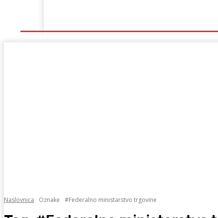
Naslovna
Lokalno
Hercegovina
Sport
Naslovnica
Oznake
#Federalno ministarstvo trgovine