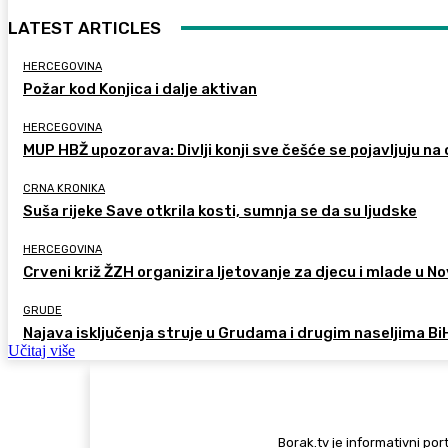
LATEST ARTICLES
HERCEGOVINA
Požar kod Konjica i dalje aktivan
HERCEGOVINA
MUP HBŽ upozorava: Divlji konji sve češće se pojavljuju n
CRNA KRONIKA
Suša rijeke Save otkrila kosti, sumnja se da su ljudske
HERCEGOVINA
Crveni križ ŽZH organizira ljetovanje za djecu i mlade u
GRUDE
Najava isključenja struje u Grudama i drugim naseljima Bi
Učitaj više
Borak.tv je informativni port