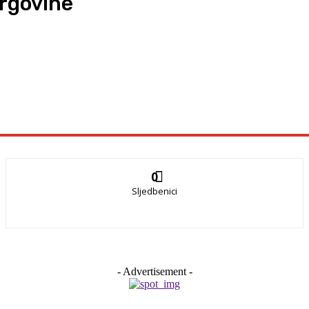
trgovine
0
Sljedbenici
- Advertisement -