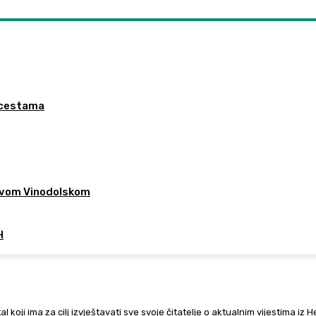
a cestama
 Novom Vinodolskom
H
al koji ima za cilj izvještavati sve svoje čitatelje o aktualnim vijestima iz 