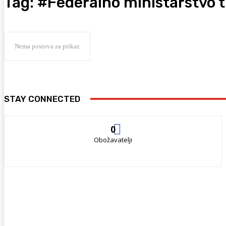
Tag:
#Federalno ministarstvo 
Nema postova za prikaz
STAY CONNECTED
0
Obožavatelji