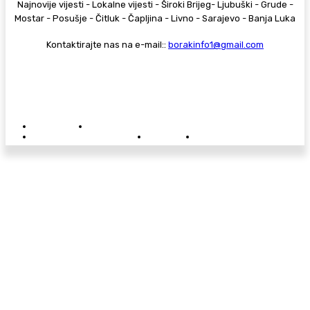
Najnovije vijesti - Lokalne vijesti - Široki Brijeg- Ljubuški - Grude -
Mostar - Posušje - Čitluk - Čapljina - Livno - Sarajevo - Banja Luka
Kontaktirajte nas na e-mail::
borakinfo1@gmail.com
© Copyright - Borak.tv
Privatnost
Pravila anonimnog komentiranja
Oglašavanje na Borak.tv
Donacije
Kontakt