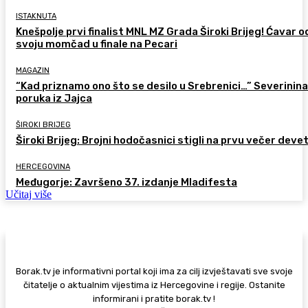
ISTAKNUTA
Knešpolje prvi finalist MNL MZ Grada Široki Brijeg! Ćavar 
svoju momčad u finale na Pecari
MAGAZIN
“Kad priznamo ono što se desilo u Srebrenici…” Severinina
poruka iz Jajca
ŠIROKI BRIJEG
Široki Brijeg: Brojni hodočasnici stigli na prvu večer deve
HERCEGOVINA
Međugorje: Završeno 37. izdanje Mladifesta
Učitaj više
Borak.tv je informativni portal koji ima za cilj izvještavati sve svoje
čitatelje o aktualnim vijestima iz Hercegovine i regije. Ostanite
informirani i pratite borak.tv !