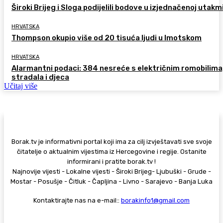
Široki Brijeg i Sloga podijelili bodove u izjednačenoj utakm
HRVATSKA
Thompson okupio više od 20 tisuća ljudi u Imotskom
HRVATSKA
Alarmantni podaci: 384 nesreće s električnim romobilima
stradala i djeca
Učitaj više
Borak.tv je informativni portal koji ima za cilj izvještavati sve svoje
čitatelje o aktualnim vijestima iz Hercegovine i regije. Ostanite
informirani i pratite borak.tv !
Najnovije vijesti - Lokalne vijesti - Široki Brijeg- Ljubuški - Grude -
Mostar - Posušje - Čitluk - Čapljina - Livno - Sarajevo - Banja Luka
Kontaktirajte nas na e-mail::
borakinfo1@gmail.com