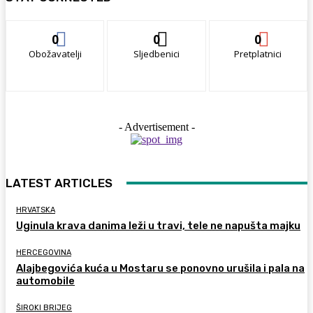
0
0
0
Obožavatelji
Sljedbenici
Pretplatnici
- Advertisement -
LATEST ARTICLES
HRVATSKA
Uginula krava danima leži u travi, tele ne napušta majku
HERCEGOVINA
Alajbegovića kuća u Mostaru se ponovno urušila i pala na
automobile
ŠIROKI BRIJEG