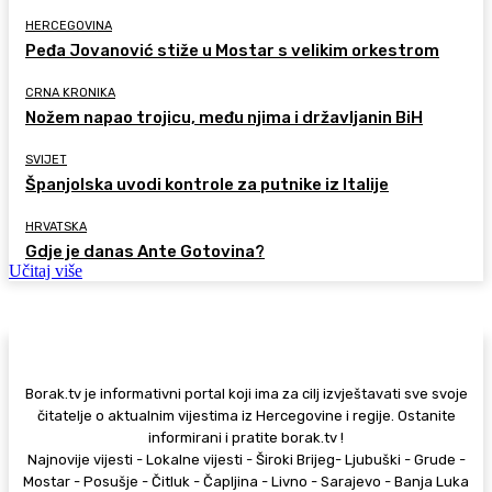
HERCEGOVINA
Peđa Jovanović stiže u Mostar s velikim orkestrom
CRNA KRONIKA
Nožem napao trojicu, među njima i državljanin BiH
SVIJET
Španjolska uvodi kontrole za putnike iz Italije
HRVATSKA
Gdje je danas Ante Gotovina?
Učitaj više
Borak.tv je informativni portal koji ima za cilj izvještavati sve svoje
čitatelje o aktualnim vijestima iz Hercegovine i regije. Ostanite
informirani i pratite borak.tv !
Najnovije vijesti - Lokalne vijesti - Široki Brijeg- Ljubuški - Grude -
Mostar - Posušje - Čitluk - Čapljina - Livno - Sarajevo - Banja Luka