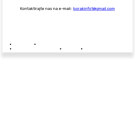
Kontaktirajte nas na e-mail::
borakinfo1@gmail.com
© Copyright - Borak.tv
Privatnost
Pravila anonimnog komentiranja
Oglašavanje na Borak.tv
Donacije
Kontakt