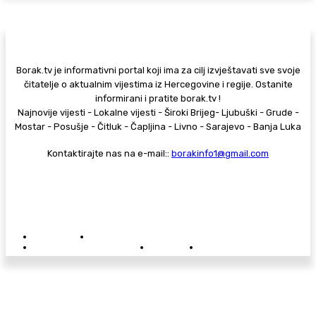
Borak.tv je informativni portal koji ima za cilj izvještavati sve svoje
čitatelje o aktualnim vijestima iz Hercegovine i regije. Ostanite
informirani i pratite borak.tv !
Najnovije vijesti - Lokalne vijesti - Široki Brijeg- Ljubuški - Grude -
Mostar - Posušje - Čitluk - Čapljina - Livno - Sarajevo - Banja Luka
Kontaktirajte nas na e-mail::
borakinfo1@gmail.com
© Copyright - Borak.tv
Privatnost
Pravila anonimnog komentiranja
Oglašavanje na Borak.tv
Donacije
Kontakt