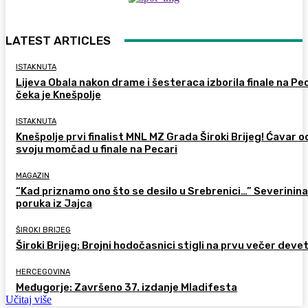
LATEST ARTICLES
ISTAKNUTA
Lijeva Obala nakon drame i šesteraca izborila finale na Pec
čeka je Knešpolje
ISTAKNUTA
Knešpolje prvi finalist MNL MZ Grada Široki Brijeg! Ćavar 
svoju momčad u finale na Pecari
MAGAZIN
“Kad priznamo ono što se desilo u Srebrenici…” Severinina
poruka iz Jajca
ŠIROKI BRIJEG
Široki Brijeg: Brojni hodočasnici stigli na prvu večer deve
HERCEGOVINA
Međugorje: Završeno 37. izdanje Mladifesta
Učitaj više