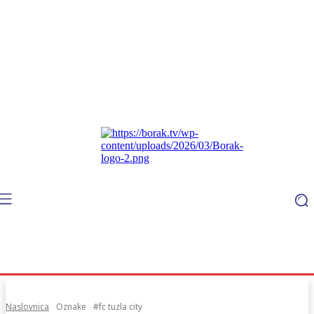
Naslovnica
Oznake
#fc tuzla city