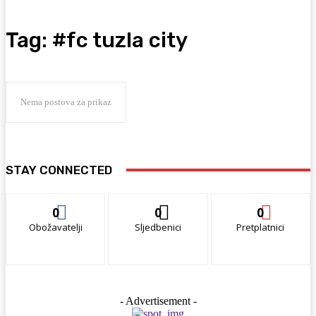
Tag:
#fc tuzla city
Nema postova za prikaz
STAY CONNECTED
0
0
0
Obožavatelji
Sljedbenici
Pretplatnici
- Advertisement -