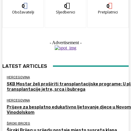
0
0
0
Obožavatelji
Sljedbenici
Pretplatnici
- Advertisement -
LATEST ARTICLES
HERCEGOVINA
SKB Mostar želi proširiti transplantacijske programe: U p
transplantacije jetre, srca i bubrega
HERCEGOVINA
Prijave za besplatno edukativno ljetovanje djece u Novom
Vinodolskom
ŠIROKI BRIJEG
Široki Brijeg u srijedu postaje mjesto susreta klapa