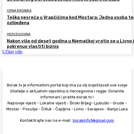
CRNA KRONIKA
Teška nesreća u Vrapčićima kod Mostara: Jedna osoba te
ozlijeđena
HERCEGOVINA
Nakon više od deset godina u Njemačkoj vratio se u Livno i
pokrenuo vlastiti biznis
Učitaj više
Borak.tv je informativni portal koji ima za cilj izvještavati sve svoje
čitatelje o aktualnim vijestima iz Hercegovine i regije. Ostanite
informirani i pratite borak.tv !
Najnovije vijesti - Lokalne vijesti - Široki Brijeg- Ljubuški - Grude -
Mostar - Posušje - Čitluk - Čapljina - Livno - Sarajevo - Banja Luka
Kontaktirajte nas na e-mail::
borakinfo1@gmail.com