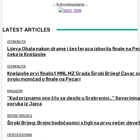
- Advertisement -
LATEST ARTICLES
ISTAKNUTA
Lijeva Obala nakon drame i šesteraca izborila finale na Pec
čeka je Knešpolje
ISTAKNUTA
Knešpolje prvi finalist MNL MZ Grada Široki Brijeg! Ćavar 
svoju momčad u finale na Pecari
MAGAZIN
“Kad priznamo ono što se desilo u Srebrenici…” Severinina
poruka iz Jajca
ŠIROKI BRIJEG
Široki Brijeg: Brojni hodočasnici stigli na prvu večer deve
HERCEGOVINA