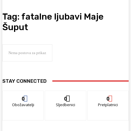
Tag:
fatalne ljubavi Maje
Šuput
Nema postova za prikaz
STAY CONNECTED
0
0
0
Obožavatelji
Sljedbenici
Pretplatnici