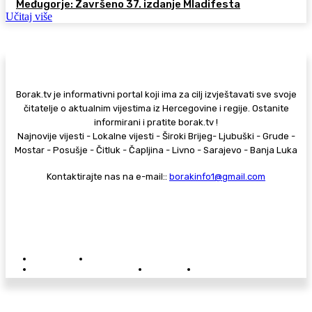
Međugorje: Završeno 37. izdanje Mladifesta
Učitaj više
Borak.tv je informativni portal koji ima za cilj izvještavati sve svoje
čitatelje o aktualnim vijestima iz Hercegovine i regije. Ostanite
informirani i pratite borak.tv !
Najnovije vijesti - Lokalne vijesti - Široki Brijeg- Ljubuški - Grude -
Mostar - Posušje - Čitluk - Čapljina - Livno - Sarajevo - Banja Luka
Kontaktirajte nas na e-mail::
borakinfo1@gmail.com
© Copyright - Borak.tv
Privatnost
Pravila anonimnog komentiranja
Oglašavanje na Borak.tv
Donacije
Kontakt