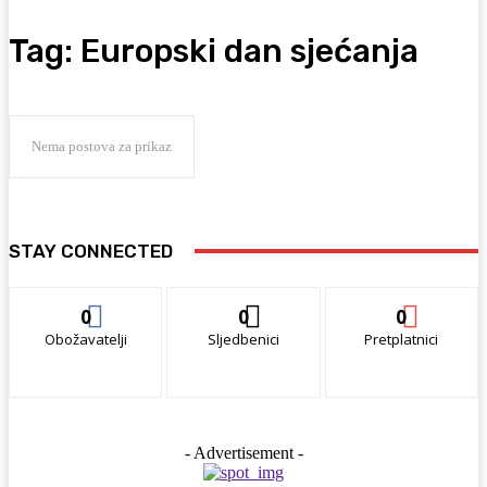
Tag:
Europski dan sjećanja
Nema postova za prikaz
STAY CONNECTED
0
0
0
Obožavatelji
Sljedbenici
Pretplatnici
- Advertisement -