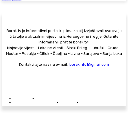
Borak.tv je informativni portal koji ima za cilj izvještavati sve svoje
čitatelje o aktualnim vijestima iz Hercegovine i regije. Ostanite
informirani i pratite borak.tv !
Najnovije vijesti - Lokalne vijesti - Široki Brijeg- Ljubuški - Grude -
Mostar - Posušje - Čitluk - Čapljina - Livno - Sarajevo - Banja Luka
Kontaktirajte nas na e-mail::
borakinfo1@gmail.com
© Copyright - Borak.tv
Privatnost
Pravila anonimnog komentiranja
Oglašavanje na Borak.tv
Donacije
Kontakt