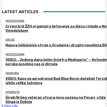
LATEST ARTICLES
HERCEGOVINA
Crveni križ ŽZH organizira ljetovanje za djecu i mlade u 
Vinodolskom
GRUDE
Najava isključenja struje u Grudama i drugim naseljima Bi
HERCEGOVINA
VIDEO: „Jednog dana želim živjeti u Međugorju“ – Antoniji
poruka posebno nas je dirnula
HRVATSKA
VIDEO: Kaos na aerodromu! Bad Blue Boysi dočekali Torcid
izbila velika tučnjava
ISTAKNUTA
Široki Brijeg večeras otvara novu sezonu na Pecari, stiže
Sloga iz Doboja
Učitaj više