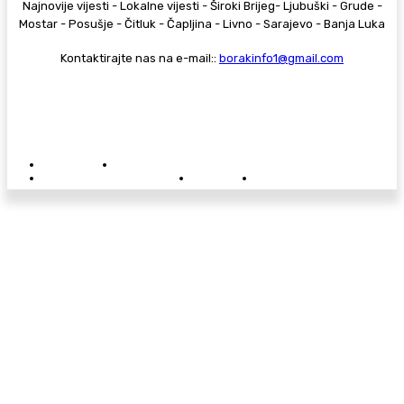
Najnovije vijesti - Lokalne vijesti - Široki Brijeg- Ljubuški - Grude -
Mostar - Posušje - Čitluk - Čapljina - Livno - Sarajevo - Banja Luka
Kontaktirajte nas na e-mail::
borakinfo1@gmail.com
© Copyright - Borak.tv
Privatnost
Pravila anonimnog komentiranja
Oglašavanje na Borak.tv
Donacije
Kontakt