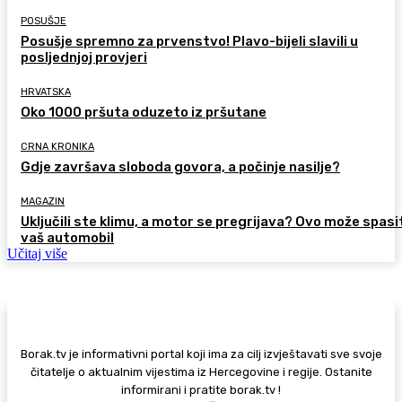
POSUŠJE
Posušje spremno za prvenstvo! Plavo-bijeli slavili u
posljednjoj provjeri
HRVATSKA
Oko 1000 pršuta oduzeto iz pršutane
CRNA KRONIKA
Gdje završava sloboda govora, a počinje nasilje?
MAGAZIN
Uključili ste klimu, a motor se pregrijava? Ovo može spasi
vaš automobil
Učitaj više
Borak.tv je informativni portal koji ima za cilj izvještavati sve svoje
čitatelje o aktualnim vijestima iz Hercegovine i regije. Ostanite
informirani i pratite borak.tv !