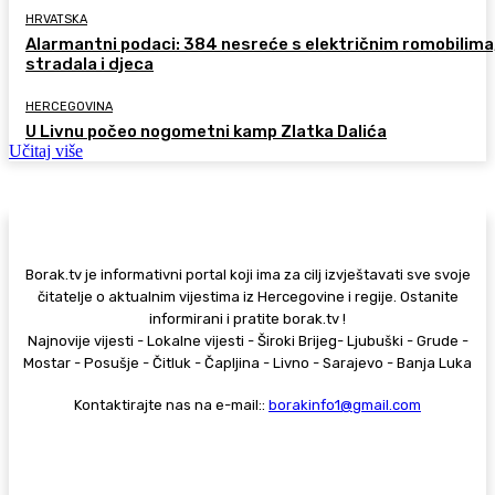
HRVATSKA
Alarmantni podaci: 384 nesreće s električnim romobilima
stradala i djeca
HERCEGOVINA
U Livnu počeo nogometni kamp Zlatka Dalića
Učitaj više
Borak.tv je informativni portal koji ima za cilj izvještavati sve svoje
čitatelje o aktualnim vijestima iz Hercegovine i regije. Ostanite
informirani i pratite borak.tv !
Najnovije vijesti - Lokalne vijesti - Široki Brijeg- Ljubuški - Grude -
Mostar - Posušje - Čitluk - Čapljina - Livno - Sarajevo - Banja Luka
Kontaktirajte nas na e-mail::
borakinfo1@gmail.com