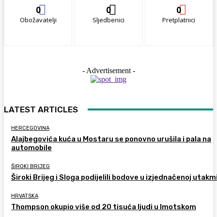
0
0
0
Obožavatelji
Sljedbenici
Pretplatnici
- Advertisement -
LATEST ARTICLES
HERCEGOVINA
Alajbegovića kuća u Mostaru se ponovno urušila i pala na
automobile
ŠIROKI BRIJEG
Široki Brijeg i Sloga podijelili bodove u izjednačenoj utakm
HRVATSKA
Thompson okupio više od 20 tisuća ljudi u Imotskom