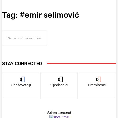
Tag:
#emir selimović
Nema postova za prikaz
STAY CONNECTED
0
0
0
Obožavatelji
Sljedbenici
Pretplatnici
- Advertisement -