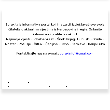
Borak.tv je informativni portal koji ima za cilj izvještavati sve svoje
čitatelje o aktualnim vijestima iz Hercegovine i regije. Ostanite
informirani i pratite borak.tv !
Najnovije vijesti - Lokalne vijesti - Široki Brijeg- Ljubuški - Grude -
Mostar - Posušje - Čitluk - Čapljina - Livno - Sarajevo - Banja Luka
Kontaktirajte nas na e-mail::
borakinfo1@gmail.com
© Copyright - Borak.tv
Privatnost
Pravila anonimnog komentiranja
Oglašavanje na Borak.tv
Donacije
Kontakt