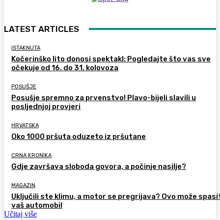
LATEST ARTICLES
ISTAKNUTA
Kočerinško lito donosi spektakl: Pogledajte što vas sve
očekuje od 16. do 31. kolovoza
POSUŠJE
Posušje spremno za prvenstvo! Plavo-bijeli slavili u
posljednjoj provjeri
HRVATSKA
Oko 1000 pršuta oduzeto iz pršutane
CRNA KRONIKA
Gdje završava sloboda govora, a počinje nasilje?
MAGAZIN
Uključili ste klimu, a motor se pregrijava? Ovo može spasi
vaš automobil
Učitaj više