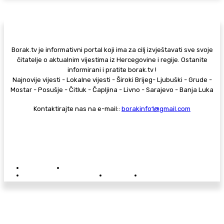
Borak.tv je informativni portal koji ima za cilj izvještavati sve svoje
čitatelje o aktualnim vijestima iz Hercegovine i regije. Ostanite
informirani i pratite borak.tv !
Najnovije vijesti - Lokalne vijesti - Široki Brijeg- Ljubuški - Grude -
Mostar - Posušje - Čitluk - Čapljina - Livno - Sarajevo - Banja Luka
Kontaktirajte nas na e-mail::
borakinfo1@gmail.com
© Copyright - Borak.tv
Privatnost
Pravila anonimnog komentiranja
Oglašavanje na Borak.tv
Donacije
Kontakt