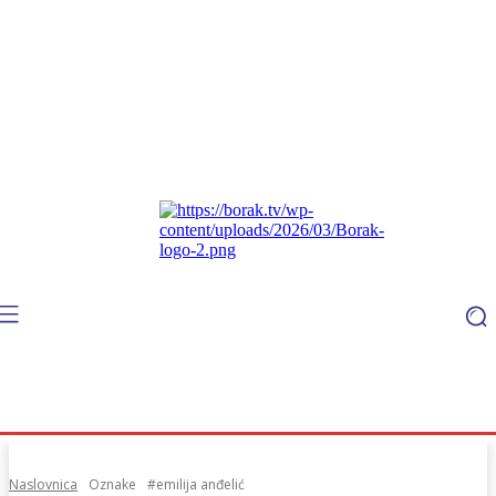
Naslovnica
Oznake
#emilija anđelić