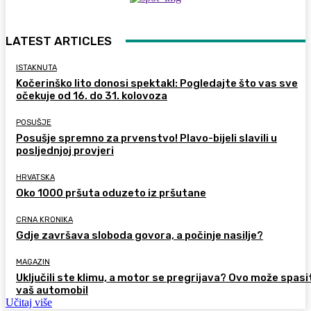
LATEST ARTICLES
ISTAKNUTA
Kočerinško lito donosi spektakl: Pogledajte što vas sve
očekuje od 16. do 31. kolovoza
POSUŠJE
Posušje spremno za prvenstvo! Plavo-bijeli slavili u
posljednjoj provjeri
HRVATSKA
Oko 1000 pršuta oduzeto iz pršutane
CRNA KRONIKA
Gdje završava sloboda govora, a počinje nasilje?
MAGAZIN
Uključili ste klimu, a motor se pregrijava? Ovo može spasi
vaš automobil
Učitaj više