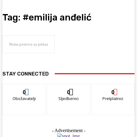
Tag:
#emilija anđelić
Nema postova za prikaz
STAY CONNECTED
0
0
0
Obožavatelji
Sljedbenici
Pretplatnici
- Advertisement -