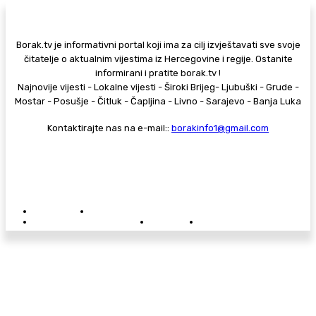
Borak.tv je informativni portal koji ima za cilj izvještavati sve svoje
čitatelje o aktualnim vijestima iz Hercegovine i regije. Ostanite
informirani i pratite borak.tv !
Najnovije vijesti - Lokalne vijesti - Široki Brijeg- Ljubuški - Grude -
Mostar - Posušje - Čitluk - Čapljina - Livno - Sarajevo - Banja Luka
Kontaktirajte nas na e-mail::
borakinfo1@gmail.com
© Copyright - Borak.tv
Privatnost
Pravila anonimnog komentiranja
Oglašavanje na Borak.tv
Donacije
Kontakt