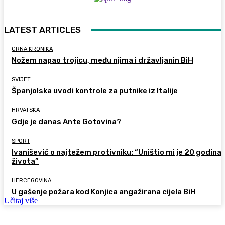
LATEST ARTICLES
CRNA KRONIKA
Nožem napao trojicu, među njima i državljanin BiH
SVIJET
Španjolska uvodi kontrole za putnike iz Italije
HRVATSKA
Gdje je danas Ante Gotovina?
SPORT
Ivanišević o najtežem protivniku: “Uništio mi je 20 godina
života”
HERCEGOVINA
U gašenje požara kod Konjica angažirana cijela BiH
Učitaj više