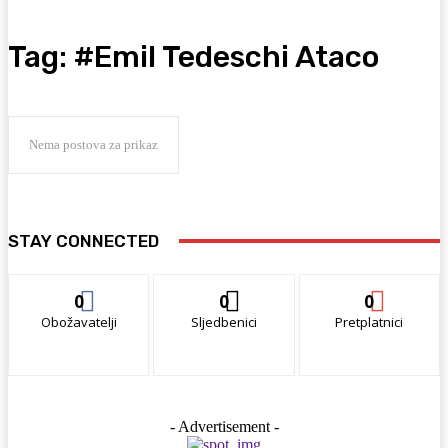
Tag:
#Emil Tedeschi Ataco
Nema postova za prikaz
STAY CONNECTED
0
0
0
Obožavatelji
Sljedbenici
Pretplatnici
- Advertisement -