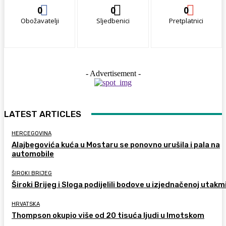
0
0
0
Obožavatelji
Sljedbenici
Pretplatnici
- Advertisement -
LATEST ARTICLES
HERCEGOVINA
Alajbegovića kuća u Mostaru se ponovno urušila i pala na
automobile
ŠIROKI BRIJEG
Široki Brijeg i Sloga podijelili bodove u izjednačenoj utakm
HRVATSKA
Thompson okupio više od 20 tisuća ljudi u Imotskom