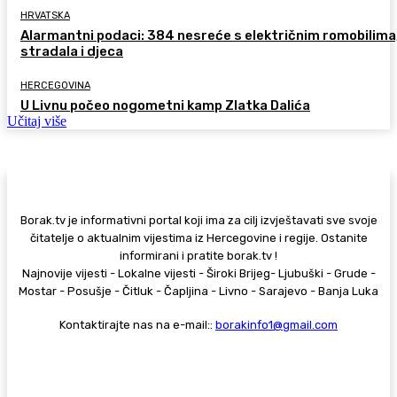
HRVATSKA
Alarmantni podaci: 384 nesreće s električnim romobilima
stradala i djeca
HERCEGOVINA
U Livnu počeo nogometni kamp Zlatka Dalića
Učitaj više
Borak.tv je informativni portal koji ima za cilj izvještavati sve svoje
čitatelje o aktualnim vijestima iz Hercegovine i regije. Ostanite
informirani i pratite borak.tv !
Najnovije vijesti - Lokalne vijesti - Široki Brijeg- Ljubuški - Grude -
Mostar - Posušje - Čitluk - Čapljina - Livno - Sarajevo - Banja Luka
Kontaktirajte nas na e-mail::
borakinfo1@gmail.com