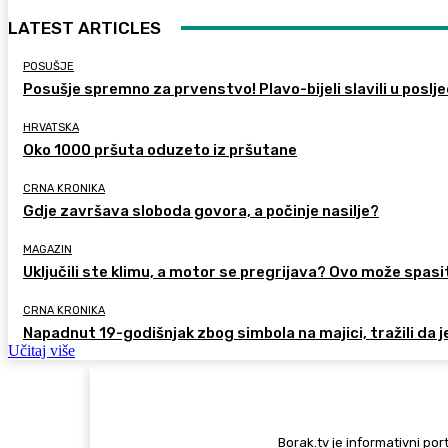
LATEST ARTICLES
POSUŠJE
Posušje spremno za prvenstvo! Plavo-bijeli slavili u poslje
HRVATSKA
Oko 1000 pršuta oduzeto iz pršutane
CRNA KRONIKA
Gdje završava sloboda govora, a počinje nasilje?
MAGAZIN
Uključili ste klimu, a motor se pregrijava? Ovo može spasi
CRNA KRONIKA
Napadnut 19-godišnjak zbog simbola na majici, tražili da j
Učitaj više
Borak.tv je informativni port