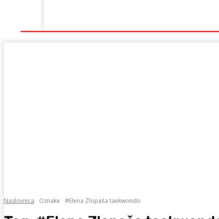
Naslovna
Lokalno
Hercegovina
Sport
Naslovnica
Oznake
#Elena Zlopaša taekwondo