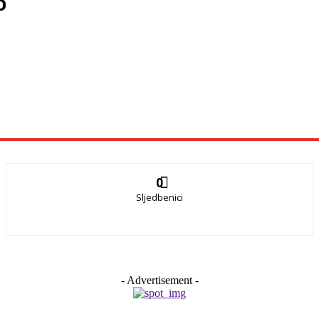
o
0
Sljedbenici
- Advertisement -