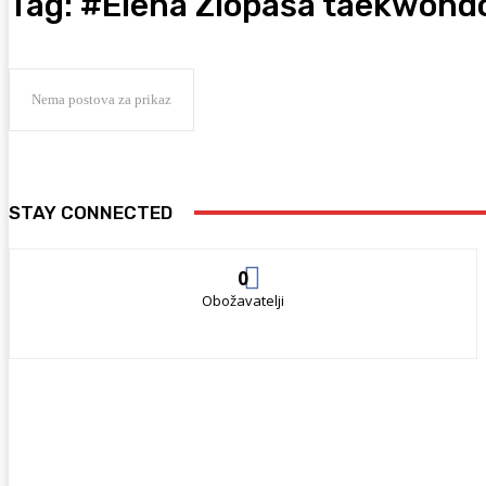
Tag:
#Elena Zlopaša taekwond
Nema postova za prikaz
STAY CONNECTED
0
Obožavatelji