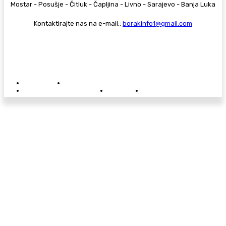
Mostar - Posušje - Čitluk - Čapljina - Livno - Sarajevo - Banja Luka
Kontaktirajte nas na e-mail::
borakinfo1@gmail.com
© Copyright - Borak.tv
Privatnost
Pravila anonimnog komentiranja
Oglašavanje na Borak.tv
Donacije
Kontakt