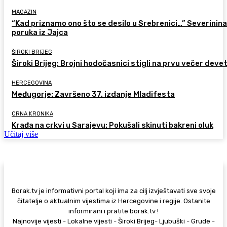
MAGAZIN
“Kad priznamo ono što se desilo u Srebrenici…” Severinina
poruka iz Jajca
ŠIROKI BRIJEG
Široki Brijeg: Brojni hodočasnici stigli na prvu večer deve
HERCEGOVINA
Međugorje: Završeno 37. izdanje Mladifesta
CRNA KRONIKA
Krađa na crkvi u Sarajevu: Pokušali skinuti bakreni oluk
Učitaj više
Borak.tv je informativni portal koji ima za cilj izvještavati sve svoje
čitatelje o aktualnim vijestima iz Hercegovine i regije. Ostanite
informirani i pratite borak.tv !
Najnovije vijesti - Lokalne vijesti - Široki Brijeg- Ljubuški - Grude -