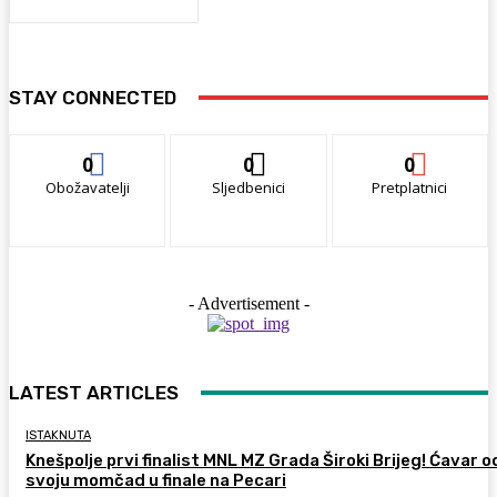
STAY CONNECTED
0
0
0
Obožavatelji
Sljedbenici
Pretplatnici
- Advertisement -
LATEST ARTICLES
ISTAKNUTA
Knešpolje prvi finalist MNL MZ Grada Široki Brijeg! Ćavar 
svoju momčad u finale na Pecari